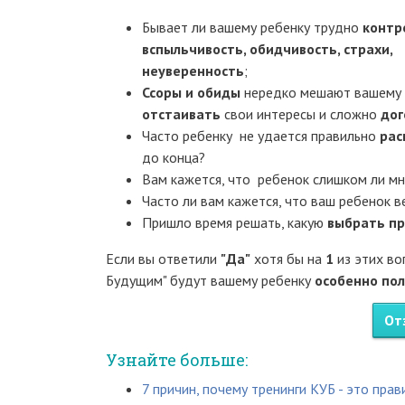
Бывает ли вашему ребенку трудно
контр
вспыльчивость, обидчивость, страхи,
неуверенность
;
Ссоры и обиды
нередко мешают вашему р
отстаивать
свои интересы и сложно
дог
Часто ребенку не удается правильно
рас
до конца?
Вам кажется, что ребенок слишком ли м
Часто ли вам кажется, что ваш ребенок 
Пришло время решать, какую
выбрать п
Если вы ответили
"Да"
хотя бы на
1
из этих во
Будущим" будут вашему ребенку
особенно по
От
Узнайте больше:
7 причин, почему тренинги КУБ - это пра