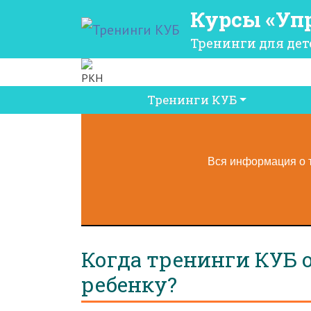
Курсы «Уп
Тренинги для дет
Основная навигация
Тренинги КУБ
Вся информация о т
Когда тренинги КУБ 
ребенку?