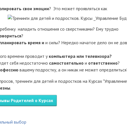
олировать свои эмоции
?
Это может проявляться как
ебенку наладить отношения со сверстниками? Ему трудно
овориться
?
планировать время и
и силы? Нередко начатое дело он не до
ного времени проводит у
компьютера или телевизора?
ведет себя недостаточно
самостоятельно
и
ответственно
?
рофессию
вашему подростку, а он никак не может определиться
просов, тренинги для детей и подростков на Курсах "Управление
лезны
.
зывы Родителей о Курсах
вильный выбор